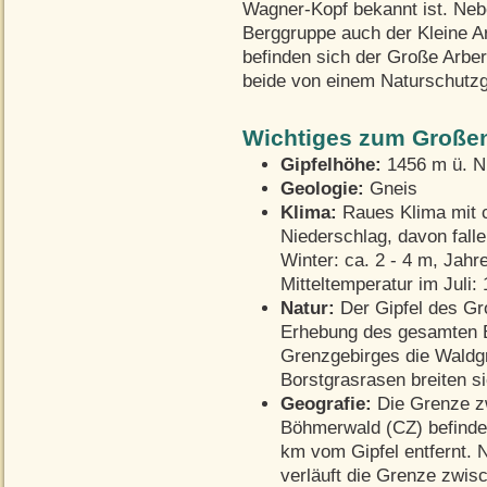
Wagner-Kopf bekannt ist. Neb
Berggruppe auch der Kleine Ar
befinden sich der Große Arber
beide von einem Naturschutzg
Wichtiges zum Großen
Gipfelhöhe:
1456 m ü. 
Geologie:
Gneis
Klima:
Raues Klima mit c
Niederschlag, davon fal
Winter: ca. 2 - 4 m, Jahr
Mitteltemperatur im Juli:
Natur:
Der Gipfel des Gro
Erhebung des gesamten 
Grenzgebirges die Waldg
Borstgrasrasen breiten si
Geografie:
Die Grenze z
Böhmerwald (CZ) befindet 
km vom Gipfel entfernt. 
verläuft die Grenze zwis