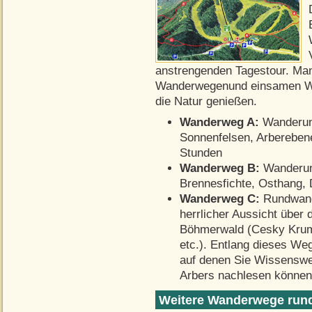
anstrengenden Tagestour. Man
Wanderwegenund einsamen Wa
die Natur genießen.
Wanderweg A:
Wanderung
Sonnenfelsen, Arbereben
Stunden
Wanderweg B:
Wanderung
Brennesfichte, Osthang, 
Wanderweg C:
Rundwande
herrlicher Aussicht über
Böhmerwald (Cesky Krum
etc.). Entlang dieses Weg
auf denen Sie Wissenswe
Arbers nachlesen können
Weitere Wanderwege run