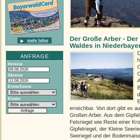
Der Große Arber - Der
mehr Infos
Waldes in Niederbaye
D
ANFRAGE
h
Anreise
O
C
Abreise
A
Erwachsene
B
d
Kinder
E
erreichbar. Von dort gibt es 
Großen Arber. Aus dem Gipfel
Felsriegel wie Reste einer Kr
Gipfelriegel, der Kleine Seeri
Seeriegel und der Bodenmaiser