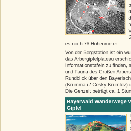
b
d
d
m
V
G
es noch 76 Höhenmeter.
Von der Bergstation ist ein 
das Arbergipfelplateau ersch
Informationstafeln zu finden,
und Fauna des Großen Arbers 
Rundblick über den Bayerisc
(Krummau / Cesky Krumlov) is
Die Gehzeit beträgt ca. 1 Stu
Bayerwald Wanderwege vo
Gipfel