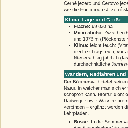
Cerné jezero und Certovo jeze
wie die Hochmoore Jezerní sla
Klima, Lage und Größe
Fläche:
69 030 ha
Meereshöhe:
Zwischen 60
und 1378 m (Plöckenstei
Klima:
leicht feucht (Vlt
niederschlagsreich, vor
Niederschlag jährlich (fa
durchschnittliche Jahres
Wandern, Radfahren und 
Der Böhmerwald bietet seinen
Natur, in welcher man sich er
schöpfen kann. Hierfür dient 
Radwege sowie Wassersportrou
verbinden – ergänzt werden d
Lehrpfaden.
Busse:
In der Sommersai