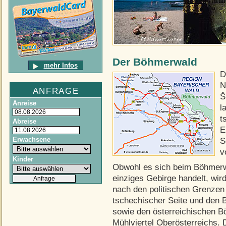
Der Böhmerwald
mehr Infos
D
N
ANFRAGE
Š
Anreise
l
t
Abreise
E
Erwachsene
S
v
Kinder
Obwohl es sich beim Böhmerw
einziges Gebirge handelt, wir
nach den politischen Grenzen 
tschechischer Seite und den 
sowie den österreichischen B
Mühlviertel Oberösterreichs. 