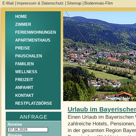
E-Mail
|
Impressum & Datenschutz
|
Sitemap
|
Bodenmais-Film
HOME
ZIMMER
FERIENWOHNUNGEN
APARTMENTHAUS
PREISE
PAUSCHALEN
FAMILIEN
WELLNESS
FREIZEIT
ANFAHRT
KONTAKT
RESTPLATZBÖRSE
Urlaub im Bayerische
ANFRAGE
Einen Urlaub im Bayerischen W
zahlreiche Hotels, Pensionen
Anreise
in der gesamten Region Bayer
Abreise