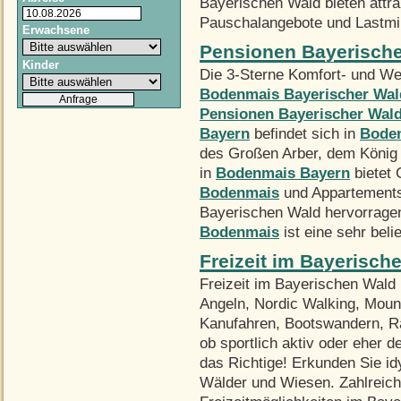
Bayerischen Wald bieten attr
Pauschalangebote und Lastmi
Erwachsene
Pensionen Bayerische
Kinder
Die 3-Sterne Komfort- und We
Bodenmais Bayerischer Wal
Pensionen Bayerischer Wal
Bayern
befindet sich in
Boden
des Großen Arber, dem König
in
Bodenmais Bayern
bietet
Bodenmais
und Appartements 
Bayerischen Wald hervorrage
Bodenmais
ist eine sehr bel
Freizeit im Bayerisch
Freizeit im Bayerischen Wald
Angeln, Nordic Walking, Moun
Kanufahren, Bootswandern, Ra
ob sportlich aktiv oder eher d
das Richtige! Erkunden Sie id
Wälder und Wiesen. Zahlreich