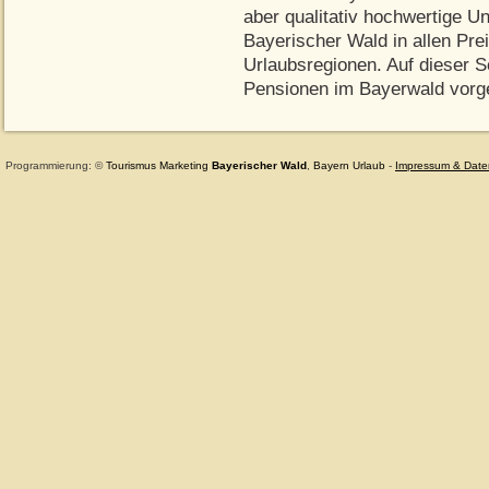
aber qualitativ hochwertige Un
Bayerischer Wald in allen Prei
Urlaubsregionen. Auf dieser S
Pensionen im Bayerwald vorge
Programmierung: ©
Tourismus
Marketing
Bayerischer Wald
,
Bayern
Urlaub
-
Impressum & Date