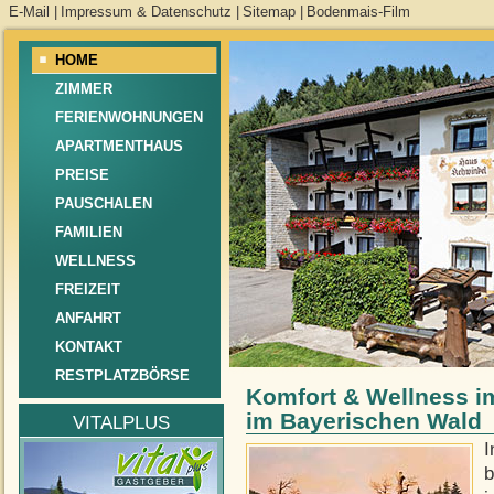
E-Mail
|
Impressum & Datenschutz
|
Sitemap
|
Bodenmais-Film
HOME
ZIMMER
FERIENWOHNUNGEN
APARTMENTHAUS
PREISE
PAUSCHALEN
FAMILIEN
WELLNESS
FREIZEIT
ANFAHRT
KONTAKT
RESTPLATZBÖRSE
Komfort & Wellness i
im Bayerischen Wald
VITALPLUS
I
b