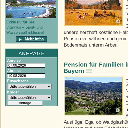
i
E
t
f
Exklusiv für Sie!
G
VitalPlus – Sport- und
unsere herzhaft köstliche Hal
Wasserspaß inklusive!
Pension verwöhnen und genieß
Mehr Infos
Bodenmais unterm Arber.
ANFRAGE
Anreise
Pension für Familien 
Bayern !!!
Abreise
U
Erwachsene
S
M
Kinder
r
D
u
A
Ausflüge! Egal ob Waldglash